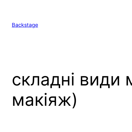
Перейти
до
вмісту
Backstage
складні види 
макіяж)