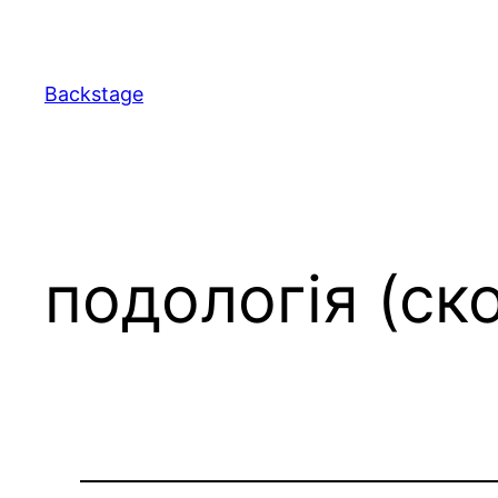
Перейти
до
вмісту
Backstage
подологія (ск