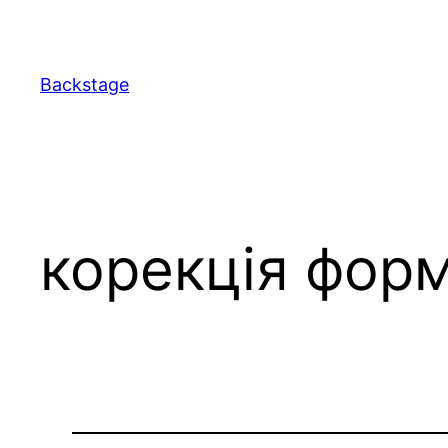
Перейти
до
вмісту
Backstage
корекція форм