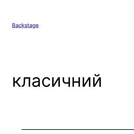
Перейти
до
вмісту
Backstage
класичний