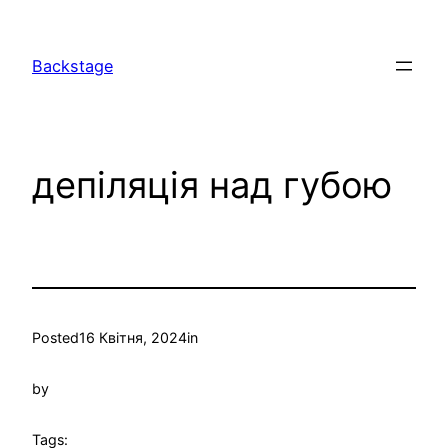
Перейти
до
Backstage
вмісту
депіляція над губою
Posted
16 Квітня, 2024
in
by
Tags: