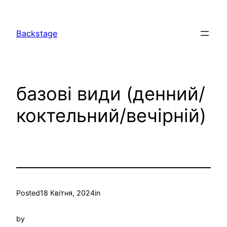
Перейти
до
Backstage
вмісту
базові види (денний/
коктельний/вечірній)
Posted
18 Квітня, 2024
in
by