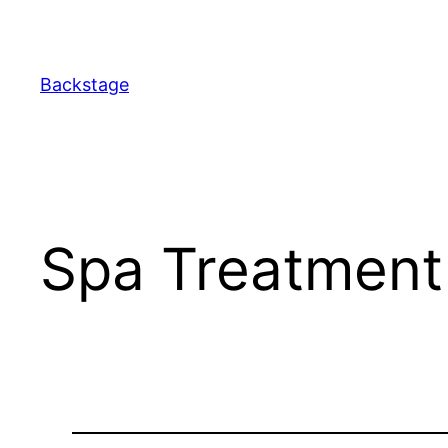
Перейти
до
вмісту
Backstage
Spa Treatment