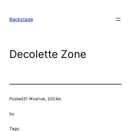
Перейти
до
Backstage
вмісту
Decolette Zone
Posted
31 Жовтня, 2024
in
by
Tags: