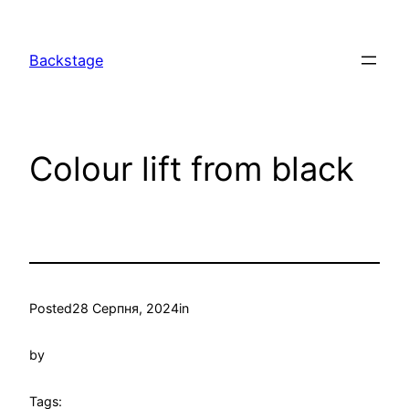
Перейти
до
Backstage
вмісту
Colour lift from black
Posted
28 Серпня, 2024
in
by
Tags: