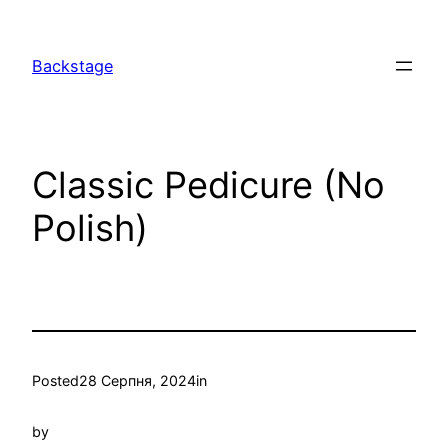
Перейти
до
Backstage
вмісту
Classic Pedicure (No
Polish)
Posted
28 Серпня, 2024
in
by