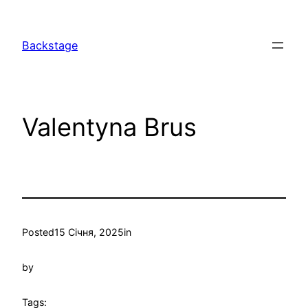
Перейти
до
Backstage
вмісту
Valentyna Brus
Posted
15 Січня, 2025
in
by
Tags: