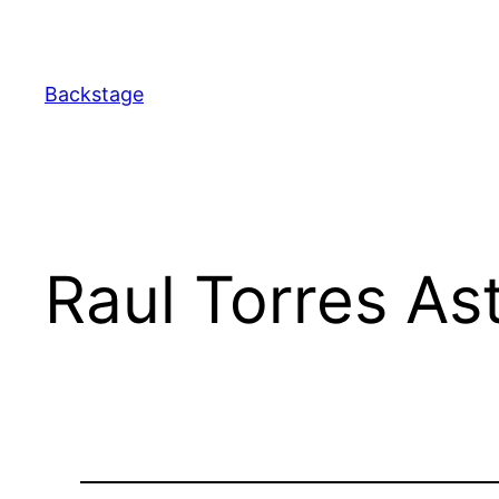
Перейти
до
вмісту
Backstage
Raul Torres As