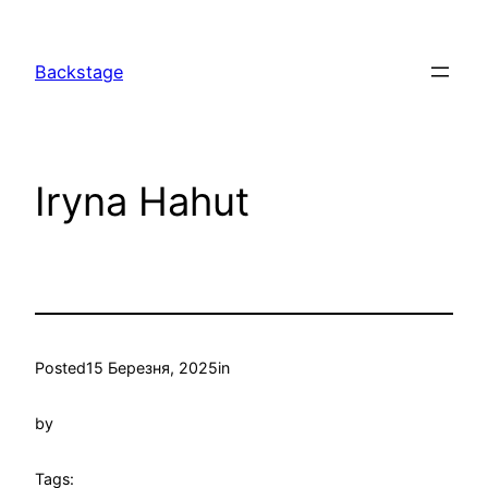
Перейти
до
Backstage
вмісту
Iryna Hahut
Posted
15 Березня, 2025
in
by
Tags: